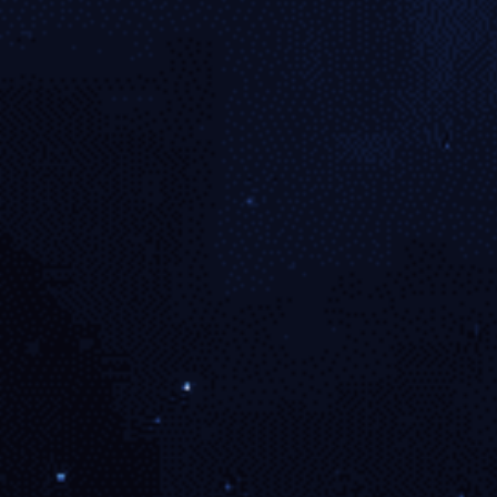
恩佐奋战四天两场超26公里拼
在当今竞技体育的舞台上，拼搏精神
2026-07-16
雅虎分析热火交易字母哥与老
本文将探讨“雅虎分析热火交易字母哥
2026-06-09
九州体育
九州体育是官方网站提供综合娱乐与
厦
体育服务，涵盖足球、篮球、电竞等
s
赛事资讯、数据分析及互动游戏体
验。【九州体育】支持网页版与移动