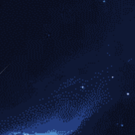
同时，当俱乐部高层发现团队气氛受到影
因此，在某种程度上，高层对于如何处理
最终，在多重压力之下，俱乐部决定结束
的思考再次引发各方探讨，从而形成一种“
总结：
Mourinho执教皇马历程中的争议，
足以吸引眼球。然而，这段历史不仅仅是
故事。
展望未来，对于类似情况，我们需要更加
次发生。同时，通过反思历史中的经验教