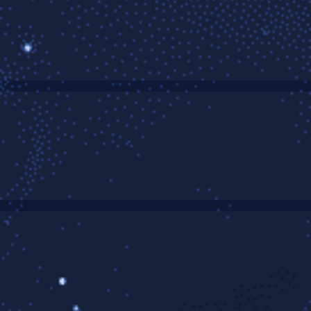
位记者各抒己见如同家中失火找纵火犯
，尤其是在媒体报道和公众舆论中引发了诸多讨论。许多记者对
择到球员管理，再到与俱乐部管理层的摩擦，穆里尼奥的领导风
包括他的战术理念、与球员关系、媒体反应以及俱乐部管理层的
期间所面临的挑战与机遇。
皇马期间也不例外。他经常采用防守反击的策略，这种风格虽然
方面，也让球队失去了攻势足球带来的观赏性。因此，不少球迷