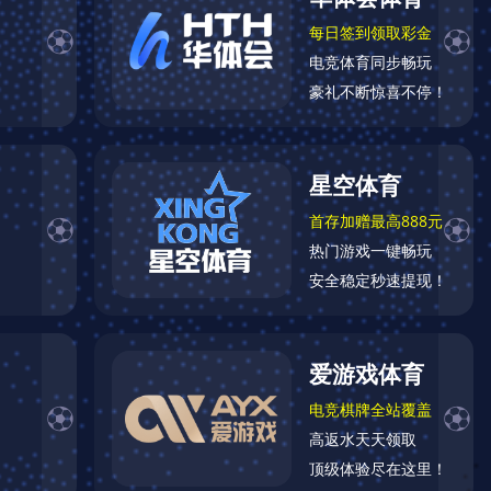
首页
/
体育热讯
此发表了不同看法，似乎就像在家中失火一
格一直是热议的话题。本文将从四个方面详
态度。这些因素共同构成了一幅复杂的画
有效，但却引发了不少质疑。一方面，这种
和评论员对他的战术安排表示不满。