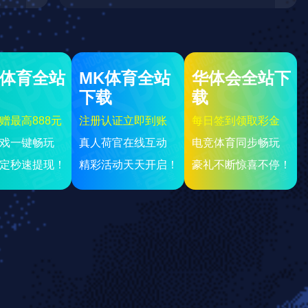
队无法充分发挥出所有球员的潜力。在面对
样一家豪门俱乐部的讨论。
阵都成为媒体热议的话题，为其他教练提供
比赛后，他公开批评一些表现不佳的球员，
种处理方式提出质疑。
他们之间产生一定隔阂，而这种隔阂最终影
求转会，以期获得更多上场机会。
间的矛盾，以此来增强球队凝聚力和竞争