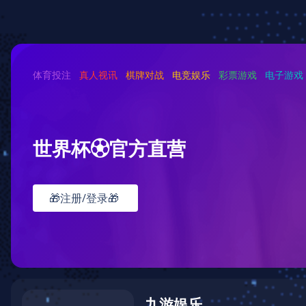
九州体育
AP
欢迎访问
九州体育
，提供全面覆盖足
千场比赛，