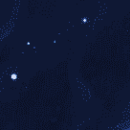
行了密切关注，并积极报道其动态。由于其个性鲜明，往往容易
同时也对他的一些言行发表了各自看法。这使得关于他的讨论几乎
价。一些负面新闻频繁出现，比如关于他与裁判或其他教练发生
了公众对他的负面印象。即便在赢得比赛之后，他仍然无法逃脱
观察者也是参与者，他们通过自身观点影响着公众舆论，也让穆
化。
执教方式也存在不同看法。虽然他曾带领皇马夺得多个冠军，但
性的足球；另一方面，对于持续出现的问题，如伤病潮及人员流