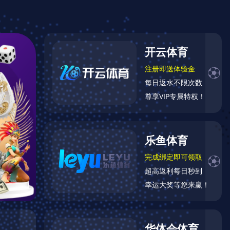
注册入口
赛事与数据服务
持
APP下载
与
网页使用
，每日同步更新
握比赛节奏。