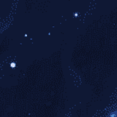
终是最核心也是最根本的目标。而对乌戈来说，这种追求更是源
也是展示自己能力与价值的重要舞台。因此，他始终把赢得比赛放
个过程中积累经验、锻炼自我同样至关重要。通过一次次奋战，
他的职业生涯，对未来的发展起到了积极推进作用。
们支持与期待所汇聚而成的一份荣耀。乌戈深知背负着球迷们希
忠实粉丝们。他坚信只要不懈努力，就一定会为他们带来更多精
统劲旅，其辉煌历史承载着无数球迷期望。而如今，作为这支球队的一
分准备，要用实际行动捍卫这份荣誉感。