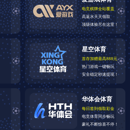
首页
/
体育热讯
坚定的信念和无畏的斗志。他不仅仅是一名
。本篇文章将从四个方面深入探讨乌戈的坚
场上的表现，也塑造了整个球队向上的气
中，乌戈经历了无数次挫折，但每一次都没
，并帮助球队走向辉煌。