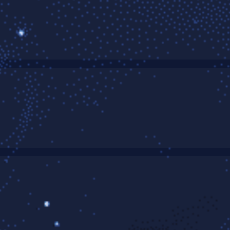
利明天前往山东为辽宁带回荣耀
取胜利，为辽宁队带回荣耀。作为球队的核心人物，乌戈展现出
的旅程中，他将带领辽宁队迎接挑战，努力超越自我，实现目标
要性以及为辽宁带回荣耀的使命感。这些因素共同构成了他在赛
与他内心深处那份坚定不移的信念密不可分。在多年的职业生涯
加坚韧。他相信，只要付出足够努力，就一定能实现自己的梦想