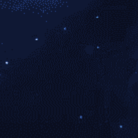
上一篇：
加内特谈国际球员实力差异文班雅…
相关推荐文章
巴西传奇中卫布里托离世197
巴西传奇中卫布里托的离世让整个足球
2026-08-08
恩佐奋战四天两场超26公里拼
在当今竞技体育的舞台上，拼搏精神
2026-07-16