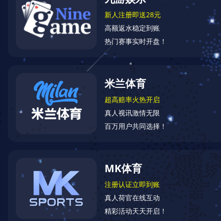
乌戈坚定信念全力以赴争取胜
2026-07-06 16:02
60 次阅读
在即将到来的比赛中，乌戈将全力以赴争
球员，更是球队精神的象征。在前往山东
定信念、全力以赴的决心、争取胜利的重
质。
1、坚定信念的力量
乌戈之所以能够成为辽宁队的重要一员，
有击垮他。相反，这些挑战使他的意志更