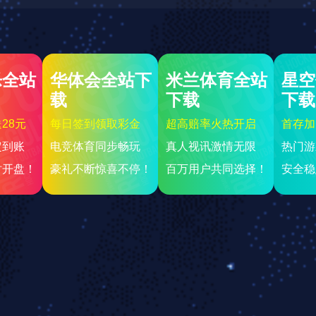
比赛中的每一个瞬间。面对强敌时，乌戈从不退缩，总是迎头而
赢得宝贵的胜利。
友们，让他们意识到只有拥有坚定信念才能克服困难，共同追求
季中不断突破自我。
得成功的重要前提。乌戈深知这一点，因此在训练和比赛中都表
和体能，以确保自己能在赛场上发挥最佳状态。
程中，乌戈总是保持着积极向上的态度。他愿意接受教练和团队
队中的领军人物，也让他的发挥愈发稳定可靠。
在每一次进攻或防守时，乌戈都会尽量拉动整个团队，让大家齐
战的重要性，从而提升整个球队的整体水平。