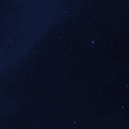
0年世界杯冠
界感到无比惋惜，这位1970年世...
搏精神今日
不仅是运动员取得佳绩的动力，更是...