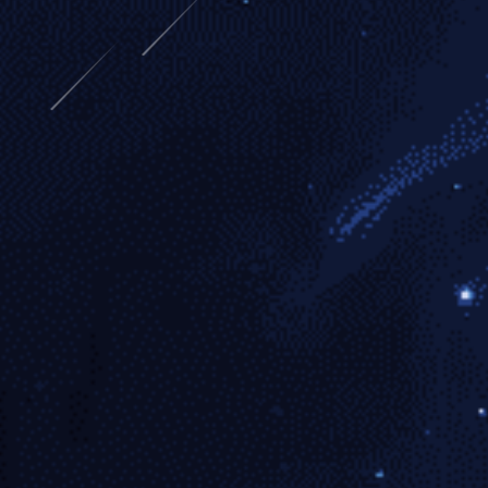
3、选秀与交易决策失误
近年来休斯顿火箭在选秀及交易方面做出
几个选秀中，有些被认为是未来明星控卫
另一方面，在交易市场上，也出现了一些
为让本可以平衡阵容的问题变得更加复杂
因此，要想解决当前困境，不仅需要关注
助于避免类似错误发生，为未来奠定更牢
4、教练团队与战术不足
然而，仅有好的人员配置并不能保证胜利
年轻球员使用方案的不明确，使得他们无
例如，在面对不同风格对手时，应当采取