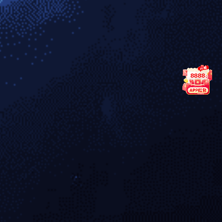
时，通过加强训练，提高他们对不同技术动
才引进方面存在偏差，同时也与教练组未能
制定合理的发展规划，以期实现更好的成
，都要注重培养球员综合素质，让每个成员