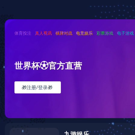
九州体育
AP
欢迎访问
九州体育
，提供全面覆盖足
千场比赛，