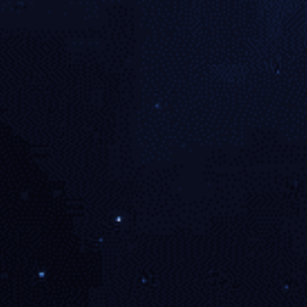
加拿大世预赛初步名单公布亚
随着2026年世界杯的临近，加拿大
2026-07-12
国安与海港激战成平局射门与
在这场备受瞩目的中超联赛中，北京
2026-06-18
九州体育
九州体育是官方网站提供综合娱乐与
厦
体育服务，涵盖足球、篮球、电竞等
s
赛事资讯、数据分析及互动游戏体
验。【九州体育】支持网页版与移动
端访问，提供手机版、app下载、登
录入口、官方网站、网页版、平台、