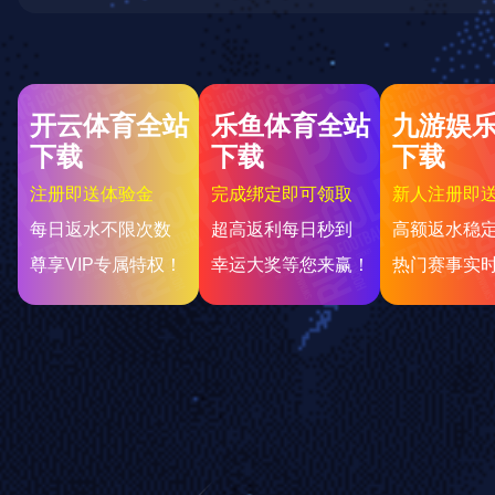
近年来，随着詹姆斯·哈登的离去，火箭
理层需迅速找到合适的人选，以便恢复竞
当前阵容中，由于缺乏稳定性和经验丰富
球员的发展受到制约，从而造成一种恶性
2、控卫角色的重要性
控卫是篮球场上最具战略意义的位置之一
直接提升整支球队的战斗力，这是任何成
对于休斯顿火箭而言，由于过往依赖单打
在面对高强度比赛时却常常显得力不从心
此外，对手也很清楚这一点，会利用火箭
要，这也是未来改进方向之一。