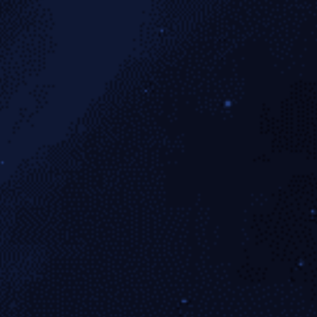
詹续约构建
与老詹续约构建BIG3争冠潜力...
称昔日强阵
访时，对意大利足球的现状表达了他...