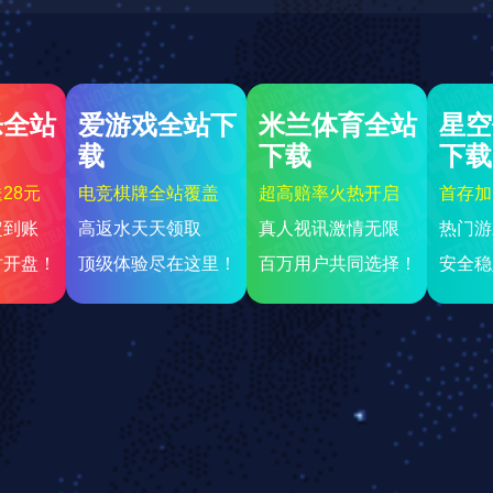
感到非常遗憾。他提到自己的准备工作做得很好，但在临门一脚
自身要求极高的一面。这样的心理状态无疑会给他带来更大的压
能与对手防线设置严密有关。在面对紧张激烈的防守时，即便是
理因素，都可能导致这一结果。
影响比赛结果的重要因素。在这场赛事中，球队虽然创造了多次
以转化为进攻威胁的机会被白白浪费。
需要加强训练中的配合与默契。不仅仅是前锋线的问题，中场组
化团队配合，无疑会给像C罗这样的明星球员提供更多展示自我
分。在经历如此巨大的失利后，团队士气是否受到影响将直接关