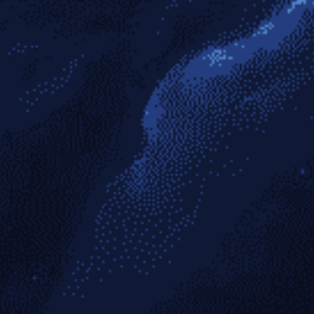
调整，以提升整体实力。而且还需关注年轻新人的培养，为未来
能够在关键时刻把握住胜机，不再重蹈覆辙。
，无论是C罗还是整个球队，都将以更坚韧不拔的姿态迎接新的
。
了一丝心痛。但这也是竞技体育不可避免的一部分，它提醒我们
实的一面，也促使我们对体育精神有了更深层次理解。
辉煌。同时，也期待整支球队能够借此契机，加强磨合，提高整
！