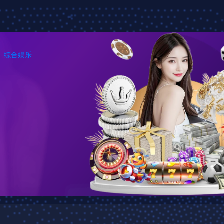
App下载
关于我们
体育热讯
P与网页版入口｜畅享全球体育
球、篮球、电竞等项目的赛事资讯与数据内容， 支
聚焦热门体育内容， 助您轻松获取赛事动态，掌
手机App
网页版