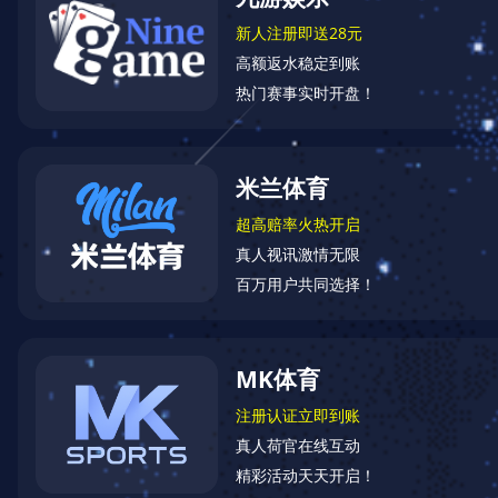
C罗错失绝佳机会无奈捂脸球
2026-06-15 22:13
49 次阅读
在一场备受瞩目的比赛中，C罗错失了一
赛经验赢得了全球亿万球迷的喜爱。然而
括C罗的个人状态、球队整体表现、球迷
思考的体现。
1、C罗的个人状态分析
C罗在本场比赛中的表现引发了广泛关注
多人开始怀疑他的竞技状态是否达到了巅