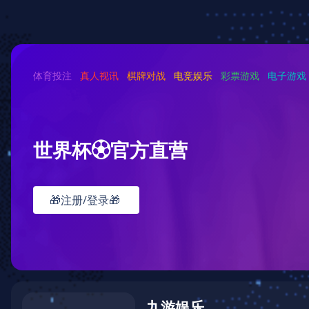
九州体育
AP
欢迎访问
九州体育
，提供全面覆盖足
千场比赛，