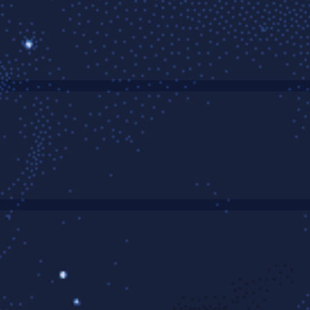
迷叹息比赛瞬间令人心痛
次绝佳的进球机会，这一瞬间令无数球迷心痛不已。作为一名世界
，在这一场比赛中，他的一次捂脸反应，成为了赛后的热议话题
的情感反应以及对未来比赛的影响。这不仅是一个关于错失机会
。尽管他依旧展现出了强大的身体素质和敏锐的跑位意识，但在
峰。岁月在他的身上留下了印记，虽然他仍然是一名顶尖运动员