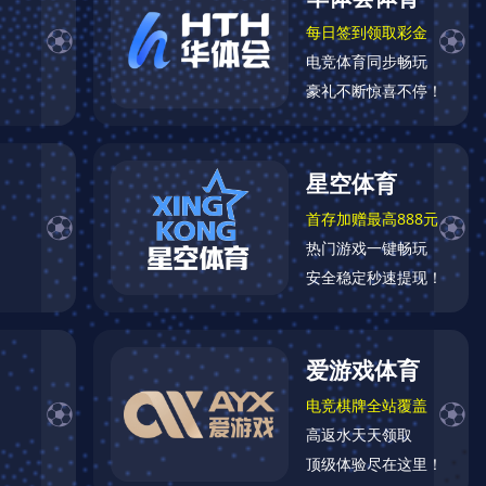
首页
/
体育热讯
级的前锋，C罗以其出色的技术和丰富的比
。本文将从多个角度深入探讨这一事件，包
的故事，更是对运动员心理与竞技状态深刻
关键时刻却未能把握住机会。这种情况让许
，但随着年龄增长，快速恢复和保持最佳状