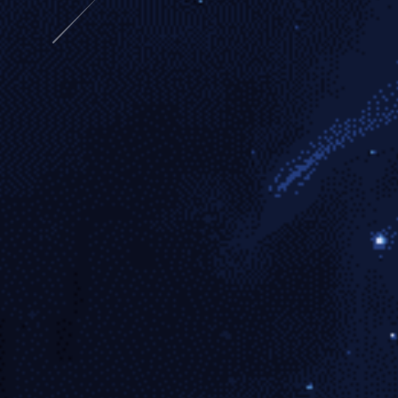
整心态，以积极向上的姿态迎接下一场挑
3、球迷情感反应与共鸣
C罗错失绝佳机会后一幕，让现场观众和
惜。在社交媒体上，相关话题迅速引发热
当我们看到C罗捂脸时，那份无奈与懊悔
是在检验他们所付出的努力与坚持。这份
同时，也有一些理性的声音呼吁大家理智
而不是随意指责。这样的讨论使得整个事
4、对未来比赛影响展望
C罗这次错失良机，对其个人及球队未来
同时，这也是一个提醒，让其他年轻队员