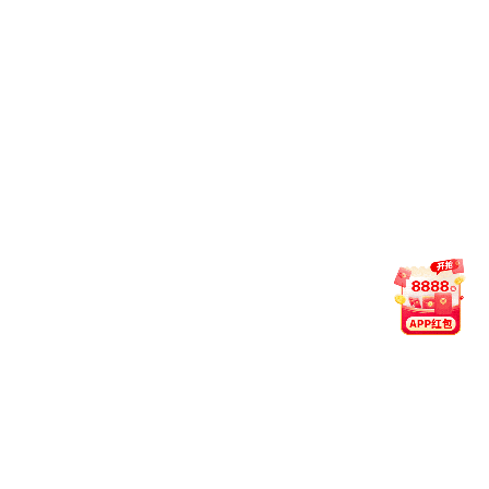
的意义。从赫内斯作为关键人物施加影响，到莱默尔
个人价值不断提升，再到整个工资市场动态，以及未
来展望，都表明这不仅是一桩简单的人事变动，更关
乎于整体战术布局与战略规划的问题。
最后，希望各大俱乐部能借鉴此次事件所体现出的经
验教训，以更科学、高效的方法来处理类似问题，实
现可持续发展，为广大球迷创造更多精彩赛事。同
时，也期待拜仁慕尼黑能继续发挥其引领作用，在欧
洲足坛上书写新的辉煌篇章。
上一篇：