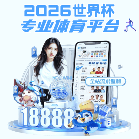
注册入口
九州体育
APP与网页版入口｜
畅享全球体育赛事与数据服务
欢迎访问
九州体育
，提供全面覆盖足球、篮
球、电竞等项目的赛事资讯与数据内容， 支持
APP下载
与
网页使用
，每日同步更新千场比
赛，聚焦热门体育内容， 助您轻松获取赛事动
态，掌握比赛节奏。
手机App
网页版